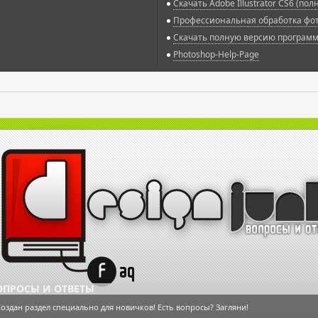
Скачать Adobe Illustrator CS6 (по
Профессиональная обработка фото
Скачать полную версию программы
Photoshop-Help-Page
ОПРОСЫ И ОТВЕТЫ
оздан раздел специально для новичков! Есть вопросы? Загляни!