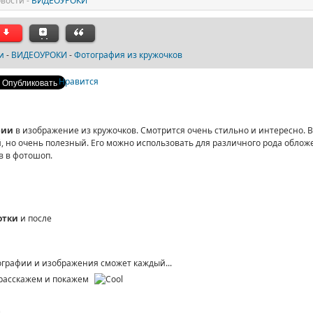
вости -
ВИДЕОУРОКИ
и
-
ВИДЕОУРОКИ
-
Фотография из кружочков
Нравится
фии
в изображение из кружочков. Смотрится очень стильно и интересно. 
, но очень полезный. Его можно использовать для различного рода обложек
в в фотошоп.
отки
и после
ографии и изображения сможет каждый...
ы расскажем и покажем