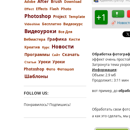
Но
Администратор
After
Brush
Adobe
Download
Effects
Flash
Photo
Effect
+1
Photoshop
Project
Template
Новост
Бесплатно
Видеокурс
Videohive
Видеоуроки
Все Для
Графика
Вебмастера
Кисти
Новости
Креатив
Курс
Программы
Скачать
Обработка фотогра
Сайт
эффект очень простой
Уроки
Уроки
Статьи
Затронута тема узоро
Photoshop
Фото
Фотошоп
Информация
:
Объем: 2.9 мб
Шаблоны
Продолжит.: 3:11 мин
вот пример, до
обраб
FOLLOW US:
Понравилось? Подпишись!
Обработать свои фот
а как это сделать, м