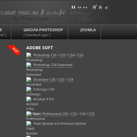
Е
ШКОЛА PHOTOSHOP
JOOMLA
м! ]
[ базовый курс ]
ADOBE SOFT
Photoshop CS6
/
CS5
/
CS4
/
CS3
Photoshop CS6 Extended
Illustrator CS6
/
CS5
/
CS4
InDesign CS6
Acrobat X Pro
Flash Professional CS6
/
CS5
/ CS4 /
CS3
Flash Builder 4.6 Premium Edition