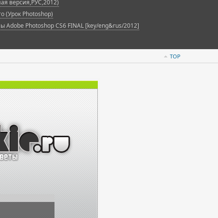
лная версия,РУС,2012)
 (Урок Photoshop)
 Adobe Photoshop CS6 FINAL [key/eng&rus/2012]
TOP