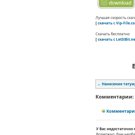
Лучшая скорость ска
[
скачать с Vip-File.c
Скачать бесплатно
[
скачать с LetItBit.n
←
Нанесение татуи
Комментарии:
Комментарии
У Вас недостаточно
Возможно, Вам необ