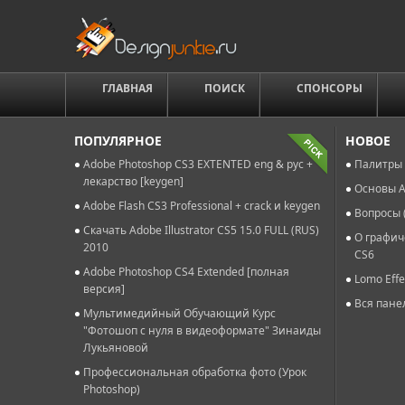
ГЛАВНАЯ
ПОИСК
СПОНСОРЫ
ПОПУЛЯРНОЕ
НОВОЕ
Adobe Photoshop CS3 EXTENTED eng & рус +
Палитры 
лекарство [keygen]
Основы A
Adobe Flash CS3 Professional + crack и keygen
Вопросы 
Скачать Adobe Illustrator CS5 15.0 FULL (RUS)
О графич
2010
CS6
Adobe Photoshop CS4 Extended [полная
Lomo Effe
версия]
Вся пане
Мультимедийный Обучающий Курс
"Фотошоп с нуля в видеоформате" Зинаиды
Лукьяновой
Профессиональная обработка фото (Урок
Photoshop)