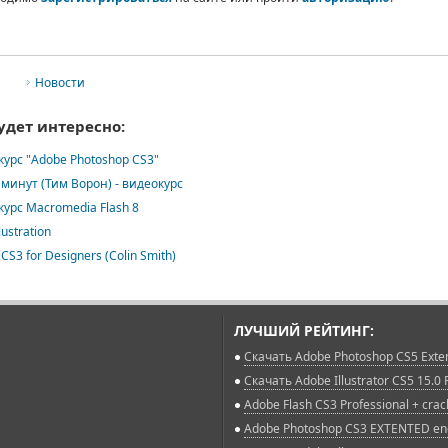
Новости
удет интересно:
урс "Adobe Photoshop CS3"
0 минут (Тим Ворон) - видеокурс
урс Macromedia Flash 8
lustration
 CS3 for Designers (Colin Smith)
ЛУЧШИЙ РЕЙТИНГ:
Скачать Adobe Photoshop CS5 Extende
Скачать Adobe Illustrator CS5 15.0
Adobe Flash CS3 Professional + crac
Adobe Photoshop CS3 EXTENTED eng