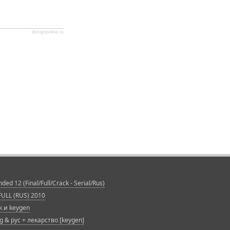
designjunkie.ru
d 12 (Final/Full/Crack - Serial/Rus)
 FULL (RUS) 2010
k и keygen
 & рус + лекарство [keygen]