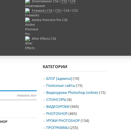
Dreamweaver CS6 /
CS5
/
CS4
Fireworks CS6
/
CS5
/ CS4 / CS3
Adobe Premiere Pro CS6
After Effects CS6
КАТЕГОРИИ
БЛОГ [админа]
(10)
Полезные сайты
(15)
Видеоуроки Photoshop (online)
(15)
показать все
СПОНСОРЫ
(6)
ВИДЕОУРОКИ
(945)
PHOTOSHOP
(465)
УРОКИ PHOTOSHOP
(134)
SHOP
ПРОГРАММЫ
(255)